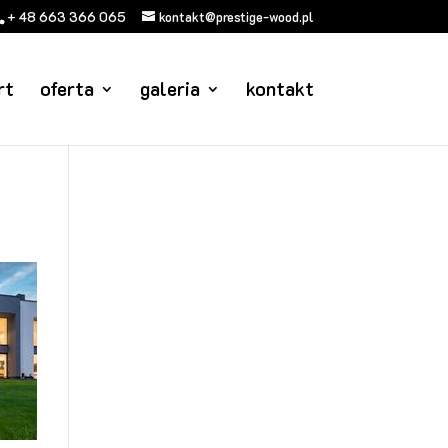
+ 48 663 366 065
kontakt@prestige-wood.pl
rt
oferta
galeria
kontakt