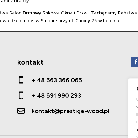
ami z branży.
ństwa Salon Firmowy Sokółka Okna i Drzwi. Zachęcamy Państwa
dwiedzenia nas w Salonie przy ul. Choiny 75 w Lublinie.
kontakt

+ 48 663 366 065

+ 48 691 990 293

kontakt@prestige-wood.pl