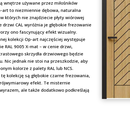
ią wnętrze używane przez miłośników
-art to niezmiennie dębowa, naturalna
w których nie znajdziecie płyty wiórowej
ie drzwi CAL wyróżnia je głębokie frezowanie
orzy ono fascynujący efekt wizualny.
ej kolekcji Op-art najczęściej występuje
ie RAL 9005 X-mat – w cenie drzwi,
ntrastowego skrzydła drzwiowego będzie
. Nic jednak nie stoi na przeszkodzie, aby
onym kolorze z palety RAL lub NCS.
ę kolekcję są głębokie czarne frezowania,
trójwymiarowy efekt. Te misternie
 wyrazem, ale także dodatkowo podkreślają