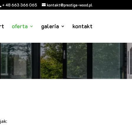
+ 48 663 366 065
kontakt@prestige-wood.pl
rt
oferta
galeria
kontakt
jak: