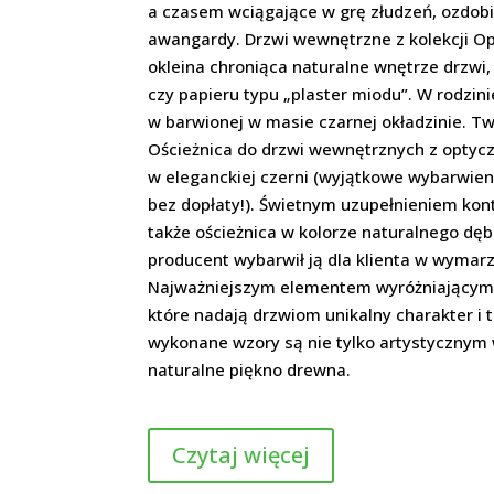
a czasem wciągające w grę złudzeń, ozdob
awangardy. Drzwi wewnętrzne z kolekcji Op
okleina chroniąca naturalne wnętrze drzwi, 
czy papieru typu „plaster miodu”. W rodzin
w barwionej w masie czarnej okładzinie. Tw
Ościeżnica do drzwi wewnętrznych z optyczn
w eleganckiej czerni (wyjątkowe wybarwien
bez dopłaty!). Świetnym uzupełnieniem ko
także ościeżnica w kolorze naturalnego dębu
producent wybarwił ją dla klienta w wymarz
Najważniejszym elementem wyróżniającym t
które nadają drzwiom unikalny charakter i 
wykonane wzory są nie tylko artystycznym
naturalne piękno drewna.
Czytaj więcej