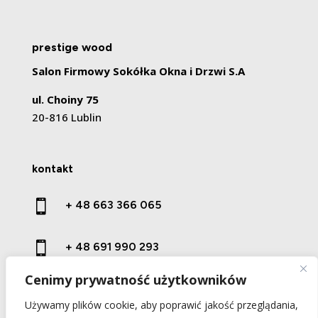
prestige wood
Salon Firmowy Sokółka Okna i Drzwi S.A
ul. Choiny 75
20-816 Lublin
kontakt

+ 48 663 366 065

+ 48 691 990 293
Cenimy prywatność użytkowników

kontakt@prestige-wood.pl
Używamy plików cookie, aby poprawić jakość przeglądania,