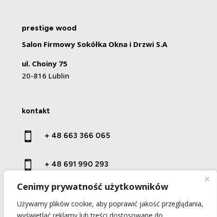
prestige wood
Salon Firmowy Sokółka Okna i Drzwi S.A
ul. Choiny 75
20-816 Lublin
kontakt

+ 48 663 366 065

+ 48 691 990 293
Cenimy prywatność użytkowników

kontakt@prestige-wood.pl
Używamy plików cookie, aby poprawić jakość przeglądania,
wyświetlać reklamy lub treści dostosowane do