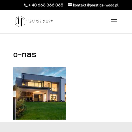
+ 48 663 366 065
kontakt@prestige-wood.pl
o-nas