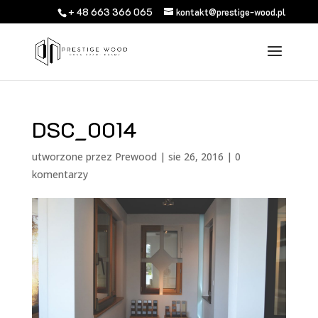
+ 48 663 366 065
kontakt@prestige-wood.pl
DSC_0014
utworzone przez
Prewood
|
sie 26, 2016
|
0
komentarzy