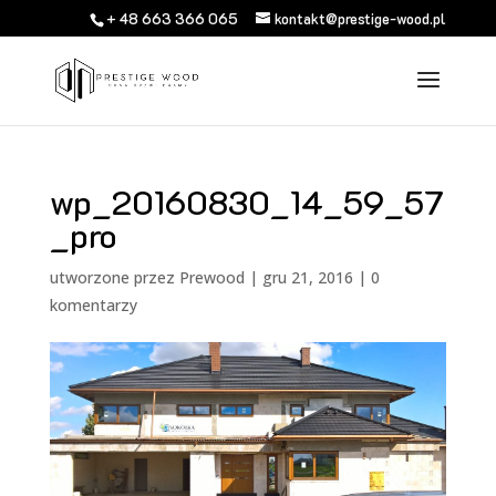
+ 48 663 366 065
kontakt@prestige-wood.pl
wp_20160830_14_59_57
_pro
utworzone przez
Prewood
|
gru 21, 2016
|
0
komentarzy