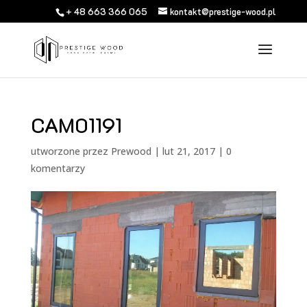
+ 48 663 366 065
kontakt@prestige-wood.pl
CAM01191
utworzone przez
Prewood
|
lut 21, 2017
|
0
komentarzy