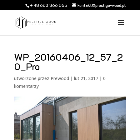
+ 48 663 366 065
kontakt@prestige-wood.pl
WP_20160406_12_57_2
0_Pro
utworzone przez
Prewood
|
lut 21, 2017
|
0
komentarzy