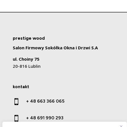
prestige wood
Salon Firmowy Sokółka Okna i Drzwi S.A
ul. Choiny 75
20-816 Lublin
kontakt

+ 48 663 366 065

+ 48 691 990 293