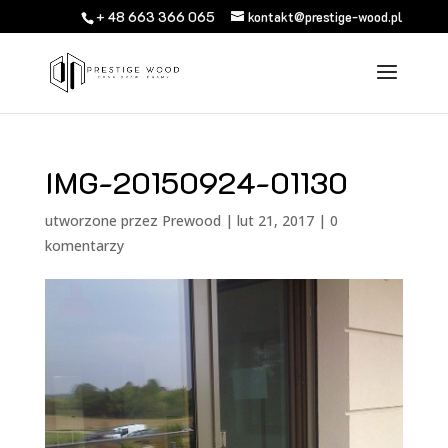
+ 48 663 366 065
kontakt@prestige-wood.pl
IMG-20150924-01130
utworzone przez
Prewood
|
lut 21, 2017
|
0
komentarzy